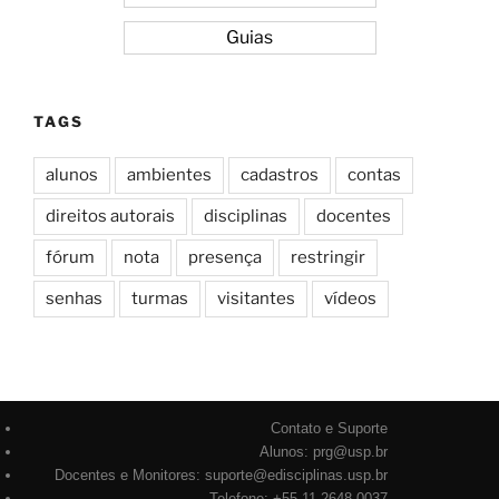
Guias
TAGS
alunos
ambientes
cadastros
contas
direitos autorais
disciplinas
docentes
fórum
nota
presença
restringir
senhas
turmas
visitantes
vídeos
Contato e Suporte
Alunos: prg@usp.br
Docentes e Monitores: suporte@edisciplinas.usp.br
Telefone: +55 11 2648-0037