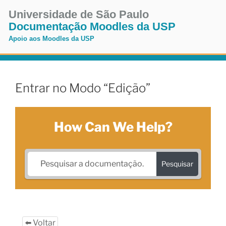
Pular
Universidade de São Paulo
para
Documentação Moodles da USP
o
Apoio aos Moodles da USP
conteúdo
Pular
para
o
Entrar no Modo “Edição”
conteúdo
How Can We Help?
Pesquisar
⬅️ Voltar