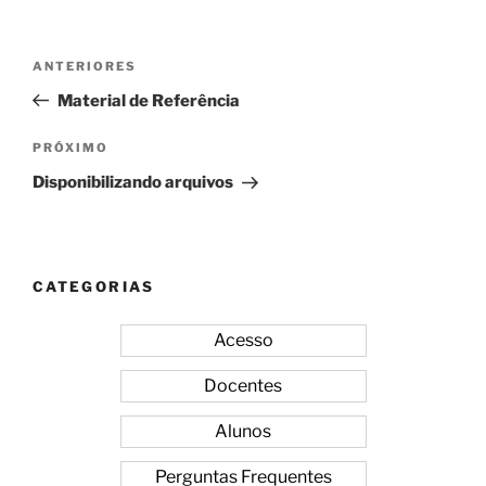
Navegação
Post
ANTERIORES
de
anterior
Material de Referência
Post
Próximo
PRÓXIMO
post
Disponibilizando arquivos
CATEGORIAS
Acesso
Docentes
Alunos
Perguntas Frequentes