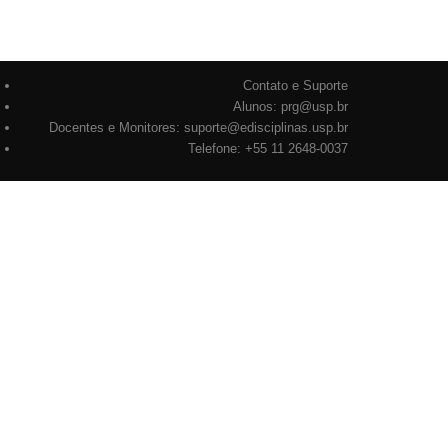
Contato e Suporte
Alunos: prg@usp.br
Docentes e Monitores: suporte@edisciplinas.usp.br
Telefone: +55 11 2648-0037