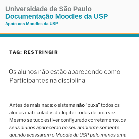
Pular
Universidade de São Paulo
para
Documentação Moodles da USP
o
Apoio aos Moodles da USP
conteúdo
Pular
para
o
TAG:
RESTRINGIR
conteúdo
Os alunos não estão aparecendo como
Participantes na disciplina
Antes de mais nada: o sistema
não
“puxa” todos os
alunos matriculados do Júpiter todos de uma vez.
Mesmo se tudo estiver configurado corretamente,
os
seus alunos aparecerão no seu ambiente somente
quando acessarem o Moodle da USP pelo menos uma