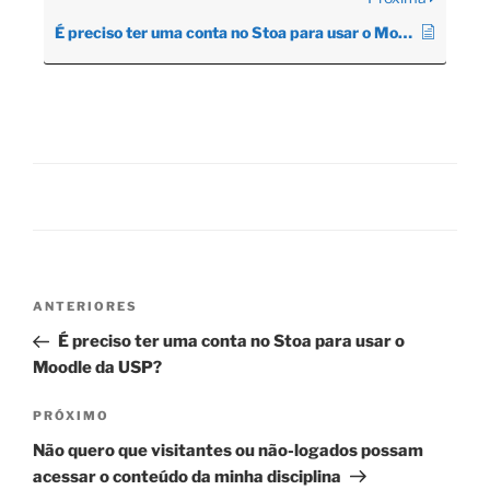
É preciso ter uma conta no Stoa para usar o Moodle da USP?
Navegação
Post
ANTERIORES
de
anterior
É preciso ter uma conta no Stoa para usar o
Post
Moodle da USP?
Próximo
PRÓXIMO
post
Não quero que visitantes ou não-logados possam
acessar o conteúdo da minha disciplina