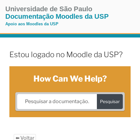
Pular
Universidade de São Paulo
para
Documentação Moodles da USP
o
Apoio aos Moodles da USP
conteúdo
Pular
para
o
Estou logado no Moodle da USP?
conteúdo
How Can We Help?
Pesquisar
⬅️ Voltar