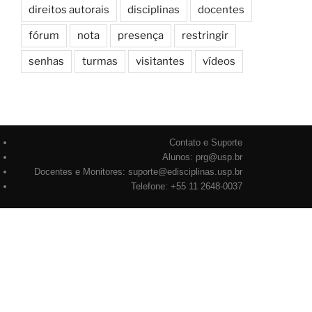
direitos autorais
disciplinas
docentes
fórum
nota
presença
restringir
senhas
turmas
visitantes
vídeos
Contato e Suporte
Alunos: prg@usp.br
Docentes e Monitores: suporte@edisciplinas.usp.br
Telefone: +55 11 2648-0037