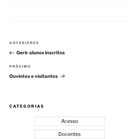
Navegação
Post
ANTERIORES
de
anterior
Gerir alunos inscritos
Post
Próximo
PRÓXIMO
post
Ouvintes e visitantes
CATEGORIAS
Acesso
Docentes