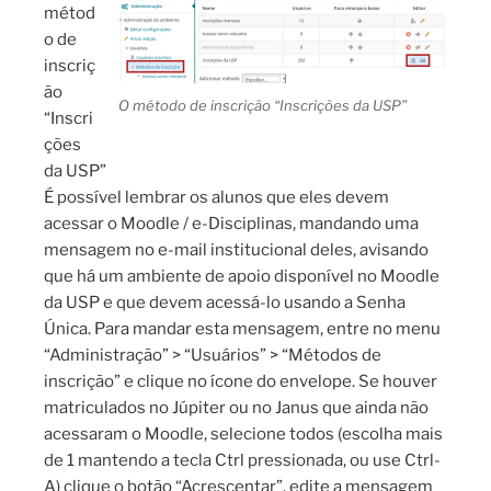
métod
o de
inscriç
ão
O método de inscrição “Inscrições da USP”
“Inscri
ções
da USP”
É possível lembrar os alunos que eles devem
acessar o Moodle / e-Disciplinas, mandando uma
mensagem no e-mail institucional deles, avisando
que há um ambiente de apoio disponível no Moodle
da USP e que devem acessá-lo usando a Senha
Única. Para mandar esta mensagem, entre no menu
“Administração” > “Usuários” > “Métodos de
inscrição” e clique no ícone do envelope. Se houver
matriculados no Júpiter ou no Janus que ainda não
acessaram o Moodle, selecione todos (escolha mais
de 1 mantendo a tecla Ctrl pressionada, ou use Ctrl-
A) clique o botão “Acrescentar”, edite a mensagem