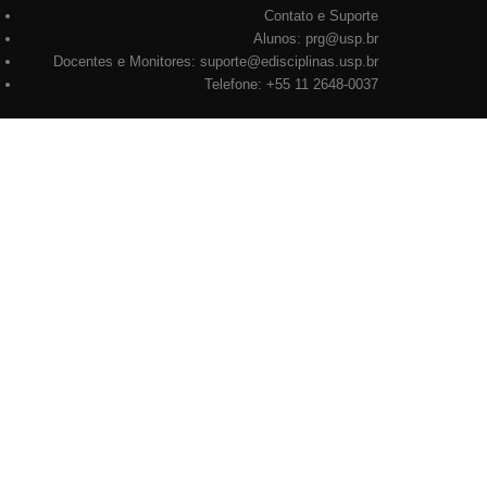
Contato e Suporte
Alunos: prg@usp.br
Docentes e Monitores: suporte@edisciplinas.usp.br
Telefone: +55 11 2648-0037