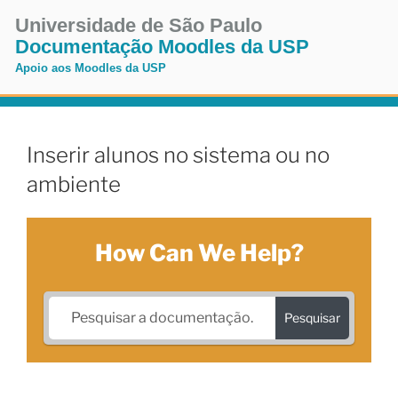
Pular
Universidade de São Paulo
para
Documentação Moodles da USP
o
Apoio aos Moodles da USP
conteúdo
Pular
para
o
Inserir alunos no sistema ou no
conteúdo
ambiente
How Can We Help?
Pesquisar