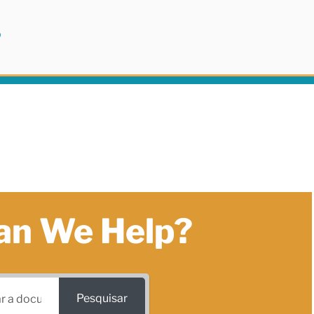
P
an We Help?
Pesquisar