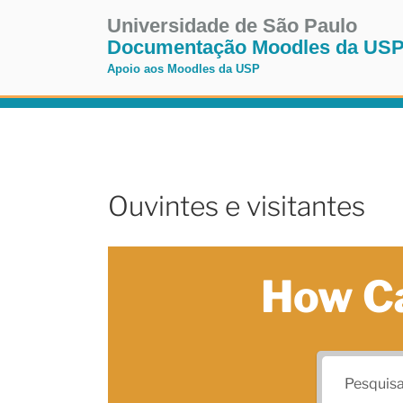
Pular
Universidade de São Paulo
para
Documentação Moodles da US
o
Apoio aos Moodles da USP
conteúdo
Pular
para
o
conteúdo
Ouvintes e visitantes
How C