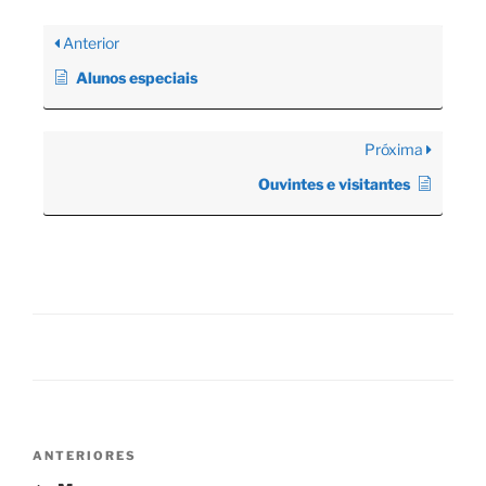
Anterior
Alunos especiais
Próxima
Ouvintes e visitantes
Navegação
Post
ANTERIORES
de
anterior