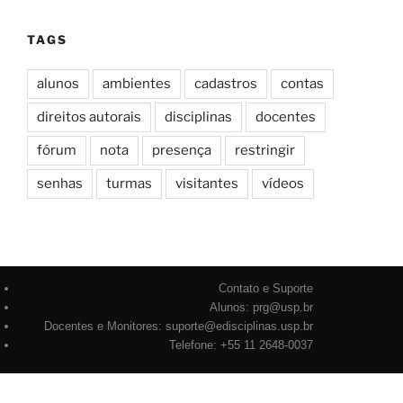
TAGS
alunos
ambientes
cadastros
contas
direitos autorais
disciplinas
docentes
fórum
nota
presença
restringir
senhas
turmas
visitantes
vídeos
Contato e Suporte
Alunos: prg@usp.br
Docentes e Monitores: suporte@edisciplinas.usp.br
Telefone: +55 11 2648-0037