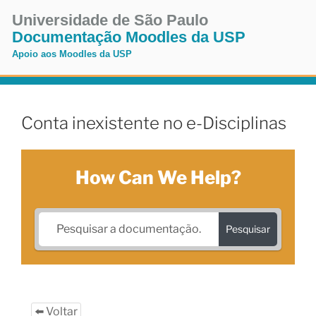
Pular
Universidade de São Paulo
para
Documentação Moodles da USP
o
Apoio aos Moodles da USP
conteúdo
Pular
para
o
Conta inexistente no e-Disciplinas
conteúdo
How Can We Help?
Pesquisar
⬅️ Voltar